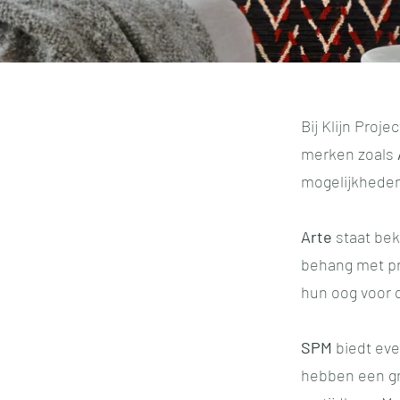
Bij Klijn Proj
merken zoals
mogelijkheden
Arte
staat bek
behang met pra
hun oog voor d
SPM
biedt eve
hebben een gro