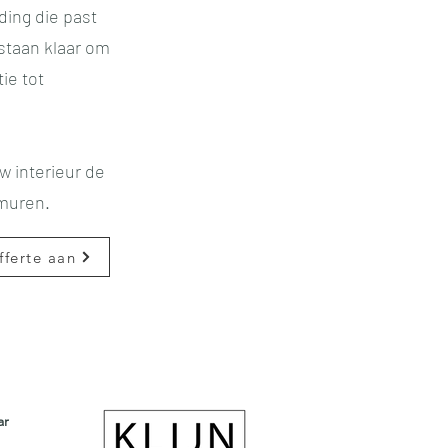
ding die past
staan klaar om
ie tot
uw interieur de
 muren.
fferte aan
ar