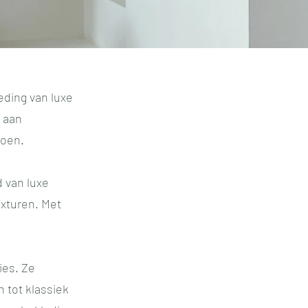
eding van luxe
 aan
doen.
 van luxe
exturen. Met
ies. Ze
 tot klassiek