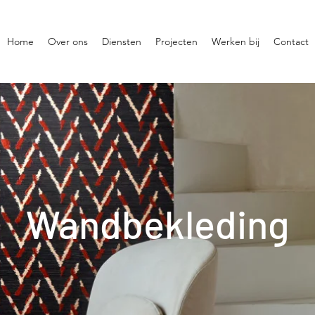
Home
Over ons
Diensten
Projecten
Werken bij
Contact
Wandbekleding