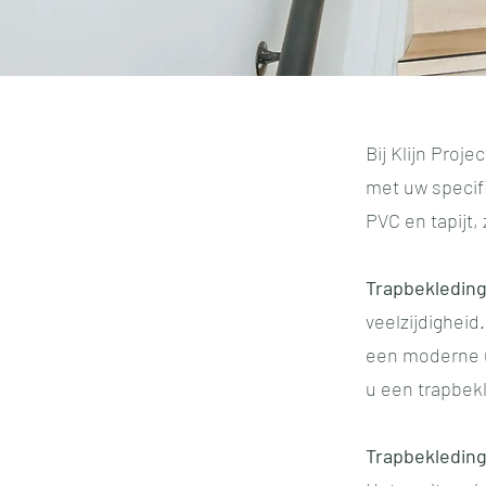
Bij Klijn Proj
met uw specif
PVC en tapijt,
Trapbekledin
veelzijdigheid
een moderne ui
u een trapbekl
Trapbekleding