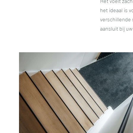
Het voelt zac
het ideaal is v
verschillende 
aansluit bij u