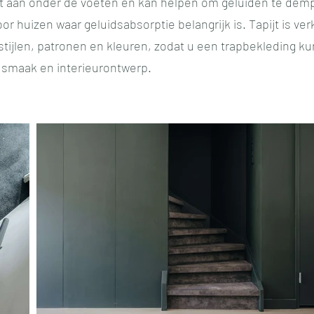
ht aan onder de voeten en kan helpen om geluiden te dem
oor huizen waar geluidsabsorptie belangrijk is. Tapijt is verk
stijlen, patronen en kleuren, zodat u een trapbekleding ku
w smaak en interieurontwerp.