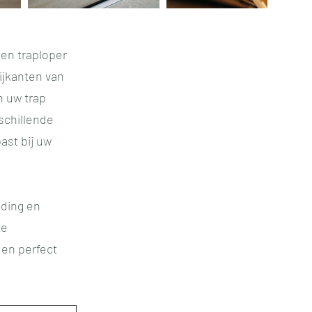
Een traploper
zijkanten van
n uw trap
schillende
ast bij uw
eding en
te
 en perfect