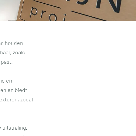
ing houden
baar, zoals
 past.
id en
ken en biedt
texturen, zodat
uitstraling.