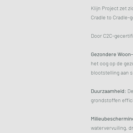
Klijn Project zet 
Cradle to Cradle-
Door C2C-gecertifi
Gezondere Woon-
het oog op de gez
blootstelling aan 
Duurzaamheid
: D
grondstoffen effic
Milieubeschermin
watervervuiling, d