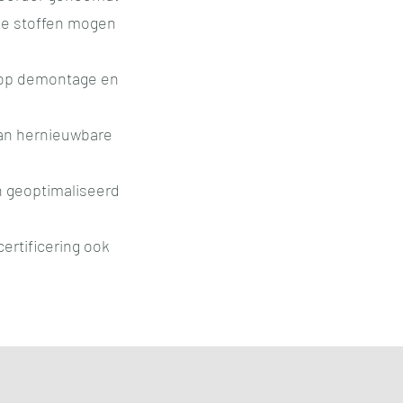
jke stoffen mogen
 op demontage en
an hernieuwbare
en geoptimaliseerd
certificering ook