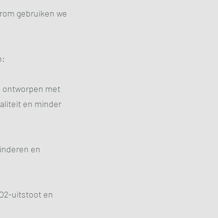
aarom gebruiken we
n:
jn ontworpen met
liteit en minder
minderen en
O2-uitstoot en