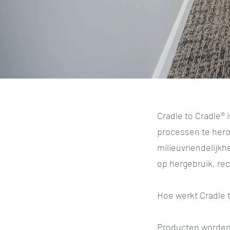
Cradle to Cradl
e® 
processen te hero
milieuvriendelijk
op hergebruik, re
Hoe werkt Cradle 
Producten worden 