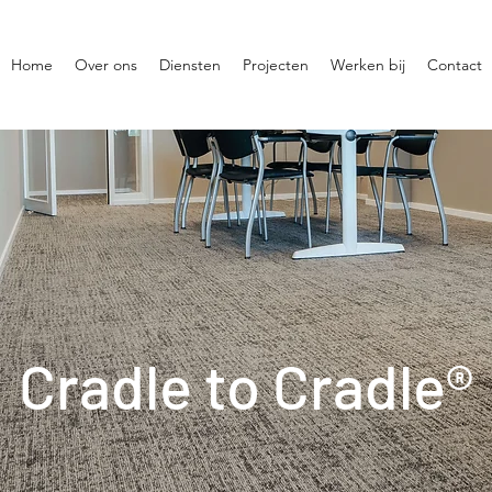
Home
Over ons
Diensten
Projecten
Werken bij
Contact
Cradle to Cradle®