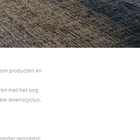
 om producten en
eren met het oog
ele levenscyclus.
s eerder genoemd: